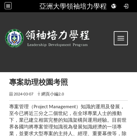
亞洲大學領袖培力學程
:::
Toggle 
專案助理校園考照
2024-03-07
網頁小編2.0
專案管理（Project Management）知識的運用及發展，
至今已將近三分之二個世紀，在全球專業人士的推動
下，業已建立相當完整的知識架構與運用經驗。目前世
界各國均將專案管理知識視為發展知識經濟的一項專
業，並要求大型專案的主持人、經理、重要幕僚等，除