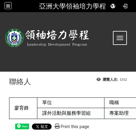
亞洲大學領袖培力學程
:::
Toggle 
聯絡人
瀏覽人次:
1552
單位
職稱
廖育鋒
課外活動與服務學習組
專案助理
Print this page
Share